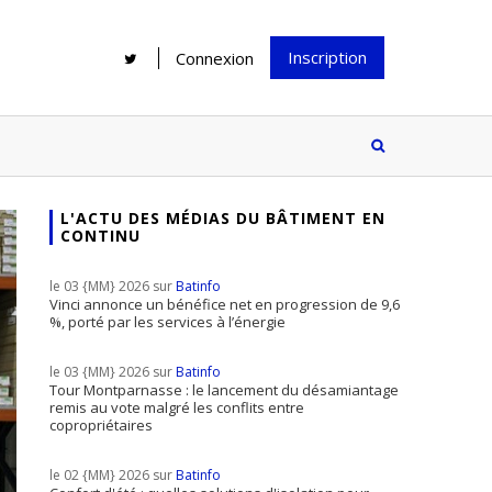
Inscription
Connexion
L'ACTU DES MÉDIAS DU BÂTIMENT EN
CONTINU
Rénover une salle de bains : gagner
Configurateur Jouplast, une bonne
du temps sans multiplier les
idée mais...
le 03 {MM} 2026 sur
Batinfo
supports
tez inscrire
Vinci annonce un bénéfice net en progression de 9,6
%, porté par les services à l’énergie
e à notre
ire ?
le 03 {MM} 2026 sur
Batinfo
Le print sous toutes ses formes a-t-
Tour Montparnasse : le lancement du désamiantage
remis au vote malgré les conflits entre
il encore sa place dans un monde
copropriétaires
presque totalement digitalisé ?
le 02 {MM} 2026 sur
Batinfo