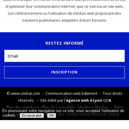
d'optimiser leur communication Internet, que ce soit via un site web,
son référencement ou l'utilisation de médias web proposant des
solutions publicitaires adaptées à leurs besoins.
RESTEZ INFORMÉ
©
www.cimbat.com
- Communication web bâtiment - Tous droits
réservés. - Site édité par l'
agence web à Lyon
GD
A
Plan des membres
-
Plan des actualités
-
Mentions légales
-
Foire
En poursuivant votre navigation sur ce site, vous acceptez l'utilisation de
aux questions
-
Utilisation des Cookies sur le Webzine Cimbat
-
cookies.
En savoir plus
OK