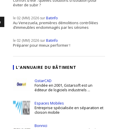
Confort d'été : quelles solutions d'isolation pour
éviter de subir ?
le 02 {MM} 2026 sur
Batinfo
o
Au Venezuela, premières démolitions contrôlées
d’immeubles endommagés par les séismes
le 02 {MM} 2026 sur
Batinfo
Préparer pour mieux performer !
L'ANNUAIRE DU BÂTIMENT
GstarCAD
Fondée en 2001, Gstarsoft est un
éditeur de logiciels industriels ...
Espaces Mobiles
Entreprise spécialisée en séparation et
cloison mobile
Bonnici