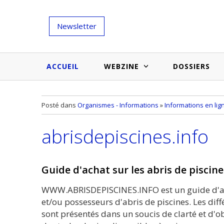
Newsletter
ACCUEIL
WEBZINE
DOSSIERS
Salons et évènementiels
Annuaire
Posté dans
Organismes - Informations
»
Informations en lig
Nouveautés et inspirations
Produits du bâtiment
abrisdepiscines.info
Médias du bâtiment
Actualités des membres
Une idée d'arti
Techniques et conseils
soumettr
Guide d'achat sur les abris de piscine
Billets d'humeur
WWW.ABRISDEPISCINES.INFO est un guide d'a
Etudes et enquêtes
et/ou possesseurs d'abris de piscines. Les diff
sont présentés dans un soucis de clarté et d'ob