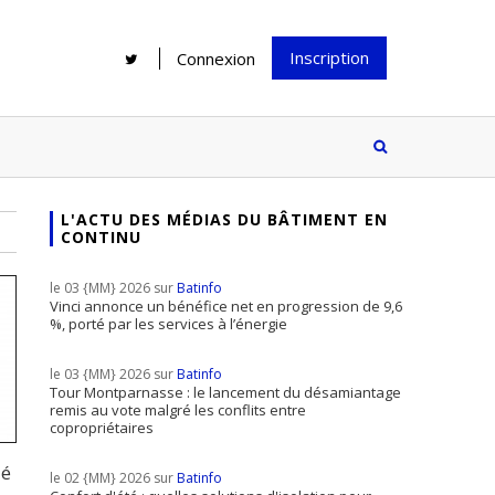
Inscription
Connexion
L'ACTU DES MÉDIAS DU BÂTIMENT EN
CONTINU
Rénover une salle de bains : gagner
Configurateur Jouplast, une bonne
du temps sans multiplier les
idée mais...
le 03 {MM} 2026 sur
Batinfo
supports
tez inscrire
Vinci annonce un bénéfice net en progression de 9,6
%, porté par les services à l’énergie
e à notre
ire ?
le 03 {MM} 2026 sur
Batinfo
Le print sous toutes ses formes a-t-
Tour Montparnasse : le lancement du désamiantage
remis au vote malgré les conflits entre
il encore sa place dans un monde
copropriétaires
presque totalement digitalisé ?
lé
le 02 {MM} 2026 sur
Batinfo